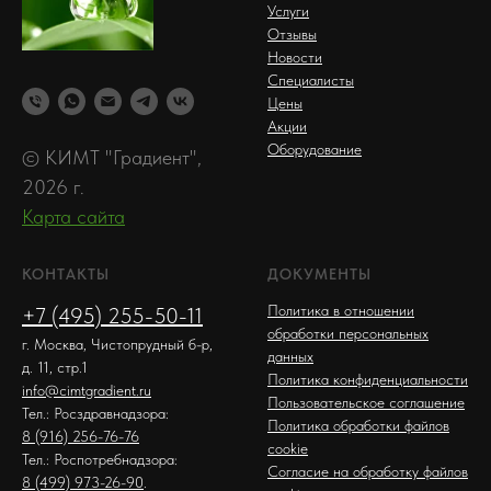
Услуги
Отзывы
Новости
Специалисты
Цены
Акции
Оборудование
© КИМТ "Градиент",
2026 г.
Карта сайта
КОНТАКТЫ
ДОКУМЕНТЫ
Политика в отношении
+7 (495) 255-50-11
обработки персональных
г. Москва, Чистопрудный б-р,
данных
д. 11, стр.1
Политика конфиденциальности
info@cimtgradient.ru
Пользовательское соглашение
Тел.: Росздравнадзора:
Политика обработки файлов
8 (916) 256-76-76
cookie
Тел.: Роспотребнадзора:
Согласие на обработку файлов
8 (499) 973-26-90
.