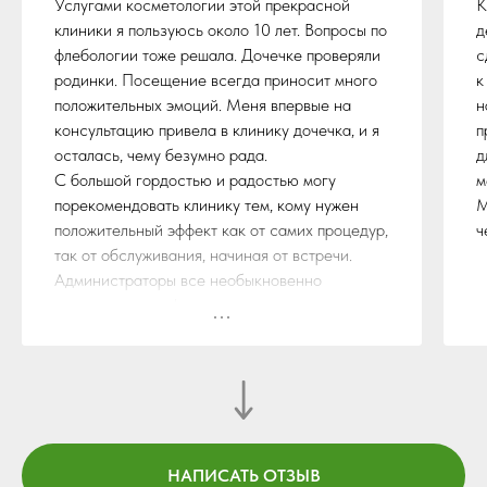
Услугами косметологии этой прекрасной
К
клиники я пользуюсь около 10 лет. Вопросы по
д
флебологии тоже решала. Дочечке проверяли
с
родинки. Посещение всегда приносит много
к
положительных эмоций. Меня впервые на
н
консультацию привела в клинику дочечка, и я
п
осталась, чему безумно рада.
д
С большой гордостью и радостью могу
м
порекомендовать клинику тем, кому нужен
М
положительный эффект как от самих процедур,
ч
так от обслуживания, начиная от встречи.
Администраторы все необыкновенно
радужные, о профессионализме можно
бесконечно говорить. Спасибо всему
персоналу. 🙏
НАПИСАТЬ ОТЗЫВ