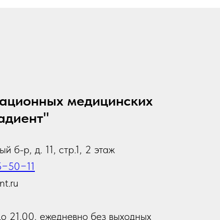
ационных медицинских
адиент"
й б-р, д. 11, стр.1, 2 этаж
5−50−11
nt.ru
до 21.00, ежедневно без выходных