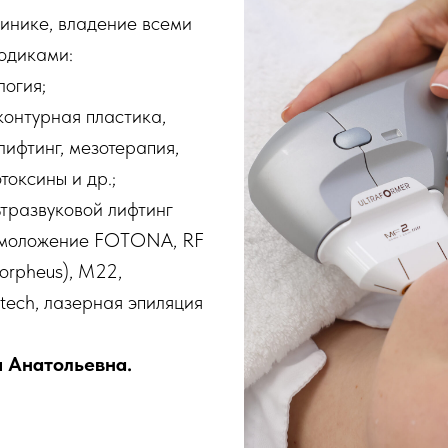
линике, владение всеми
одиками:
логия;
контурная пластика,
ифтинг, мезотерапия,
токсины и др.;
ьтразвуковой лифтинг
D омоложение FOTONA, RF
Morpheus), М22,
tech, лазерная эпиляция
я Анатольевна.