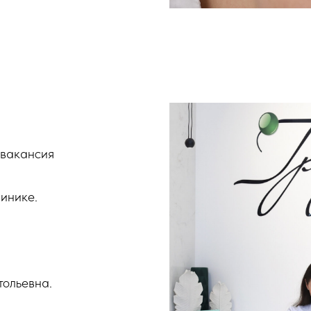
 вакансия
линике.
ольевна.