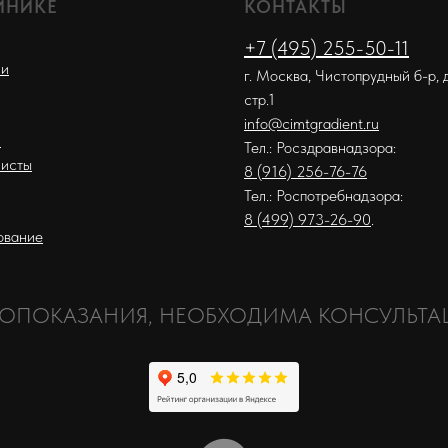
ИНИКЕ
КОНТАКТЫ
+7 (495) 255-50-11
ии
г. Москва, Чистопрудный б-р, д.
стр.1
info@cimtgradient.ru
и
Тел.: Росздравнадзора:
исты
8 (916) 256-76-76
Тел.: Роспотребнадзора:
8 (499) 973-26-90
.
ование
ОПОКАЗАНИЯ, НЕОБХОДИМА КОНСУЛЬТА