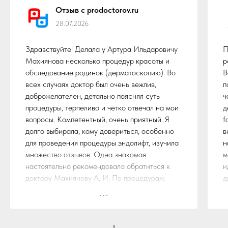
Отзыв с prodoctorov.ru
28.07.2026
Здравствуйте! Делала у Артура Ильдаровичу
П
Махиянова несколько процедур красоты и
р
обследование родинок (дерматоскопию). Во
В
всех случаях доктор был очень вежлив,
п
доброжелателен, детально пояснял суть
ч
процедуры, терпеливо и четко отвечал на мои
д
вопросы. Компетентный, очень приятный. Я
f
долго выбирала, кому довериться, особенно
в
для проведения процедуры эндолифт, изучила
н
множество отзывов. Одна знакомая
м
настоятельно рекомендовала обратиться к
и
доктору Махиянову А. И. По процедурам:
д
лазерное воздействие на пигментные пятна
ч
(лазер M22): эффект классный уже от первой
н
процедуры, в идеале их нужно 2-3 для
ч
удаления более глубокого пигмента.