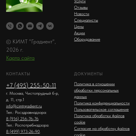
Услуги
Отзывы
Новости
Специалисты
Цены
Акции
Оборудование
© КИМТ "Градиент",
2026 г.
Карта сайта
КОНТАКТЫ
ДОКУМЕНТЫ
Политика в отношении
+7 (495) 255-50-11
обработки персональных
г. Москва, Чистопрудный б-р,
данных
д. 11, стр.1
Политика конфиденциальности
info@cimtgradient.ru
Пользовательское соглашение
Тел.: Росздравнадзора:
Политика обработки файлов
8 (916) 256-76-76
cookie
Тел.: Роспотребнадзора:
Согласие на обработку файлов
8 (499) 973-26-90
.
cookie