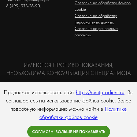
Согласие на обработку файлов
8 (499) 973-26-90
.
cookie
Согласие на обработку
персональных данных
Согласие на рекламные
рассылки
ИМЕЮТСЯ ПРОТИВОПОКАЗАНИЯ,
НЕОБХОДИМА КОНСУЛЬТАЦИЯ СПЕЦИАЛИСТА
Продолжая использовать сайт
https://cimtgradient.ru
, Вы
соглашаетесь на использование файлов cookie. Более
подробную информацию можно найти в
Политике
👁
обработки файлов cookie
СОГЛАСЕН! БОЛЬШЕ НЕ ПОКАЗЫВАТЬ
версия для слабовидящих