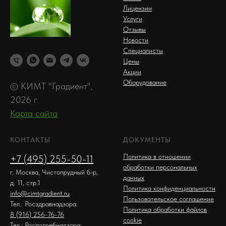
Лицензии
Услуги
Отзывы
Новости
Специалисты
Цены
Акции
Оборудование
© КИМТ "Градиент",
2026 г.
Карта сайта
КОНТАКТЫ
ДОКУМЕНТЫ
Политика в отношении
+7 (495) 255-50-11
обработки персональных
г. Москва, Чистопрудный б-р,
данных
д. 11, стр.1
Политика конфиденциальности
info@cimtgradient.ru
Пользовательское соглашение
Тел.: Росздравнадзора:
Политика обработки файлов
8 (916) 256-76-76
cookie
Тел.: Роспотребнадзора: