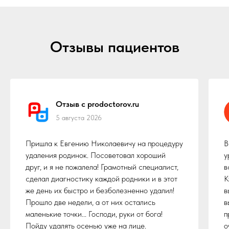
Отзывы пациентов
Отзыв с prodoctorov.ru
5 августа 2026
Пришла к Евгению Николаевичу на процедуру
В
удаления родинок. Посоветовал хороший
у
друг, и я не пожалела! Грамотный специалист,
в
сделал диагностику каждой родники и в этот
К
же день их быстро и безболезненно удалил!
в
Прошло две недели, а от них остались
в
маленькие точки... Господи, руки от бога!
п
Пойду удалять осенью уже на лице.
о