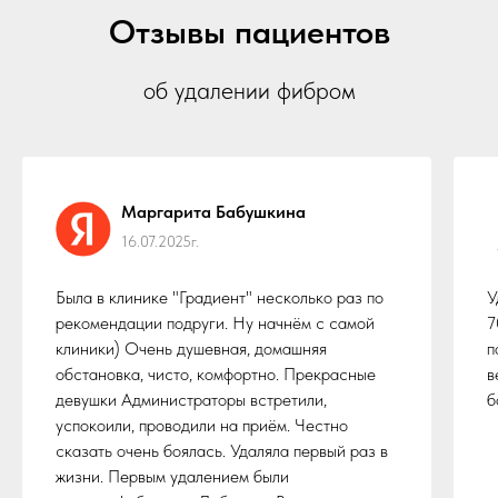
Отзывы пациентов
об удалении фибром
Маргарита Бабушкина
16.07.2025г.
Была в клинике "Градиент" несколько раз по
У
рекомендации подруги. Ну начнём с самой
7
клиники) Очень душевная, домашняя
п
обстановка, чисто, комфортно. Прекрасные
в
девушки Администраторы встретили,
б
успокоили, проводили на приём. Честно
сказать очень боялась. Удаляла первый раз в
жизни. Первым удалением были