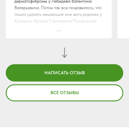
дерматофибромы у Лебедева Валентина
Валерьевича. Потом так все понравилось, что
пошла удалять мешающие мне жить родинки у
Кузьмина Артёма Сергеевича.Прекрасные
врачи с лёгкой рукой, все прошло быстро,
безболезненно и самое главное всё зажило
очень быстро! Очень им благодарна! Столько
лет мучений и наконец-то они закончились. Я
очень счастлива🌷 Всем рекомендую
посетить эту клинику! Цены кстати ниже чем в
Подмосковье!
НАПИСАТЬ ОТЗЫВ
ВСЕ ОТЗЫВЫ