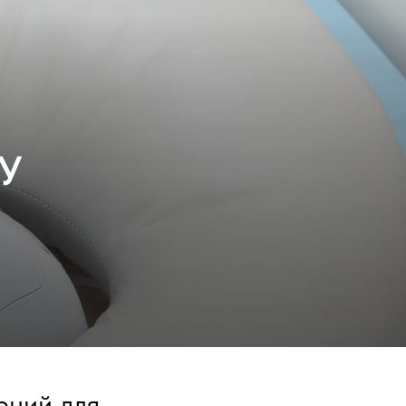
У
ений для