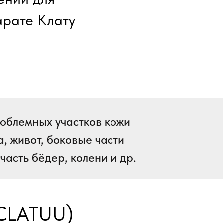
арате Клату
облемных участков кожи
а, живот, боковые части
часть бёдер, колени и др.
(CLATUU)