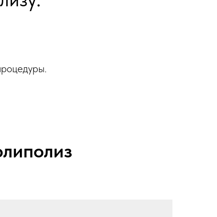
процедуры.
олиполиз