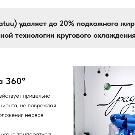
atuu) удаляет до 20% подкожного жира
ной технологии кругового охлаждения
а 360°
йствует прицельно
циента, не повреждая
оложения нервов.
нижена температура