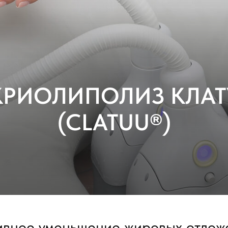
КРИОЛИПОЛИЗ КЛАТ
(CLATUU
®
)
вное уменьшение жировых отлож