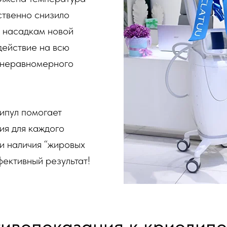
ственно снизило
я насадкам новой
ействие на всю
е неравномерного
ипул помогает
ия для каждого
 и наличия “жировых
фективный результат!
ивопоказания к криолипо