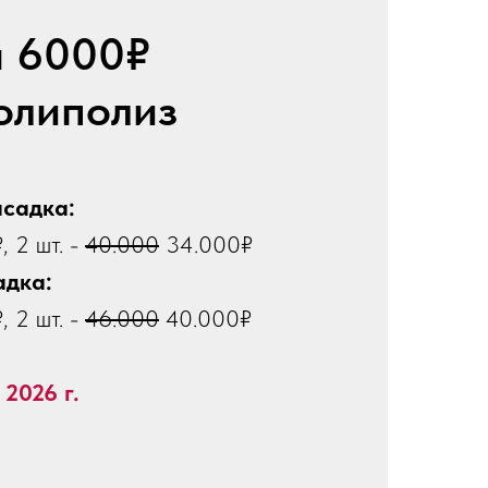
а 6000₽
олиполиз
асадка:
, 2 шт. -
40.000
34.000₽
адка:
, 2 шт. -
46.000
40.000₽
 2026 г.