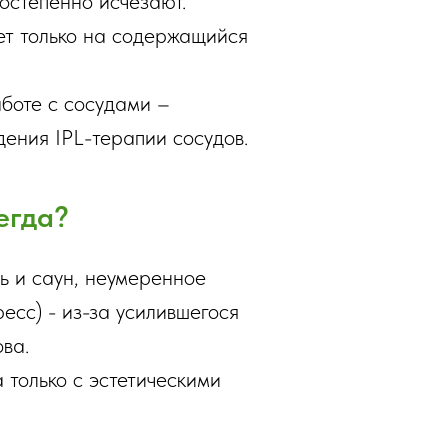
остепенно исчезают.
ет только на содержащийся
боте с сосудами –
ния IPL-терапии сосудов.
егда?
ь и саун, неумеренное
есс) - из-за усилившегося
ва.
 только с эстетическими