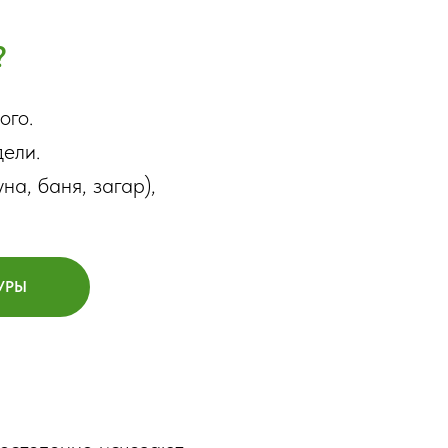
?
ого.
дели.
на, баня, загар),
УРЫ