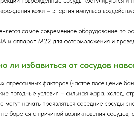
рекции поврежденные сосуды коагулируются и п
овреждения кожи – энергия импульса воздейству
еняется самое современное оборудование по ра
A и аппарат M22 для фотоомоложения и проведе
о ли избавиться от сосудов навс
х агрессивных факторов (частое посещение бан
кие погодные условия – сильная жара, холод, стр
е могут начать проявляться соседние сосуды сно
не борется с причиной возникновения сосудов, а