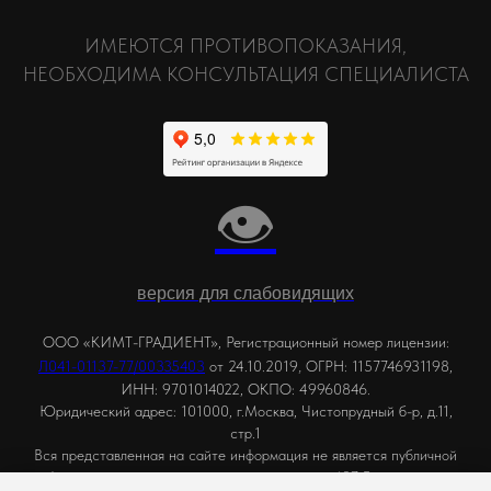
ИМЕЮТСЯ ПРОТИВОПОКАЗАНИЯ,
НЕОБХОДИМА КОНСУЛЬТАЦИЯ СПЕЦИАЛИСТА
👁
версия для слабовидящих
ООО «КИМТ-ГРАДИЕНТ», Регистрационный номер лицензии:
,
Л041-01137-77/00335403
от 24.10.2019
ОГРН: 1157746931198,
ИНН: 9701014022, ОКПО: 49960846.
Юридический адрес: 101000, г.Москва, Чистопрудный б-р, д.11,
стр.1
Вся представленная на сайте информация не является публичной
офертой, определяемой положениями статьи 437 Гражданского