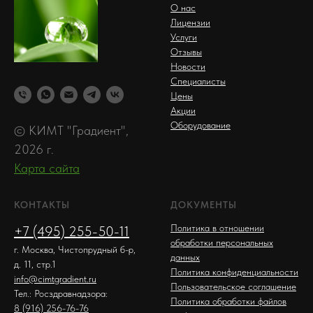
О нас
Лицензии
Услуги
Отзывы
Новости
Специалисты
Цены
Акции
Оборудование
© КИМТ "Градиент",
2026 г.
Карта сайта
КОНТАКТЫ
ДОКУМЕНТЫ
Политика в отношении
+7 (495) 255-50-11
обработки персональных
г. Москва, Чистопрудный б-р,
данных
д. 11, стр.1
Политика конфиденциальности
info@cimtgradient.ru
Пользовательское соглашение
Тел.: Росздравнадзора:
Политика обработки файлов
8 (916) 256-76-76