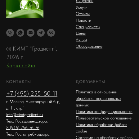
Лицензии
Услуги
Отзывы
Новости
Специалисты
Цены
Акции
Оборудование
© КИМТ "Градиент",
2026 г.
Карта сайта
КОНТАКТЫ
ДОКУМЕНТЫ
Политика в отношении
+7 (495) 255-50-11
обработки персональных
г. Москва, Чистопрудный б-р,
данных
д. 11, стр.1
Политика конфиденциальности
info@cimtgradient.ru
Пользовательское соглашение
Тел.: Росздравнадзора:
Политика обработки файлов
8 (916) 256-76-76
cookie
Тел.: Роспотребнадзора:
Согласие на обработку файлов