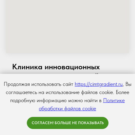
Клиника инновационных
медицинских технологий
"Градиент"
Продолжая использовать сайт
https://cimtgradient.ru
, Вы
соглашаетесь на использование файлов cookie. Более
г. Москва, Чистопрудный б-р, д. 11, стр.1, 2 этаж
подробную информацию можно найти в
Политике
+7 (495) 255−50−11
обработки файлов cookie
Телефон:
Email: info@cimtgradient.ru
СОГЛАСЕН! БОЛЬШЕ НЕ ПОКАЗЫВАТЬ
Часы работы: с 9.00 до 21.00, ежедневно без