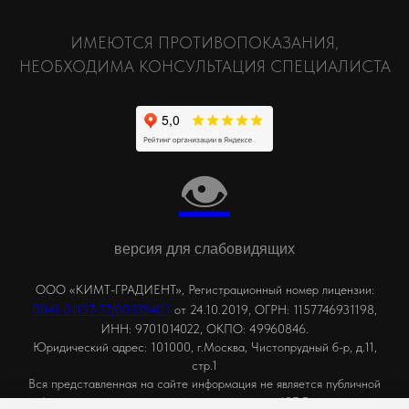
ИМЕЮТСЯ ПРОТИВОПОКАЗАНИЯ,
НЕОБХОДИМА КОНСУЛЬТАЦИЯ СПЕЦИАЛИСТА
👁
версия для слабовидящих
ООО «КИМТ-ГРАДИЕНТ», Регистрационный номер лицензии:
,
Л041-01137-77/00335403
от 24.10.2019
ОГРН: 1157746931198,
ИНН: 9701014022, ОКПО: 49960846.
Юридический адрес: 101000, г.Москва, Чистопрудный б-р, д.11,
стр.1
Вся представленная на сайте информация не является публичной
офертой, определяемой положениями статьи 437 Гражданского