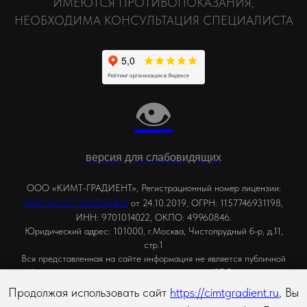
ИМЕЮТСЯ ПРОТИВОПОКАЗАНИЯ,
НЕОБХОДИМА КОНСУЛЬТАЦИЯ СПЕЦИАЛИСТА
👁
версия для слабовидящих
ООО «КИМТ-ГРАДИЕНТ», Регистрационный номер лицензии:
,
Л041-01137-77/00335403
от 24.10.2019
ОГРН: 1157746931198,
ИНН: 9701014022, ОКПО: 49960846.
Юридический адрес: 101000, г.Москва, Чистопрудный б-р, д.11,
стр.1
Вся представленная на сайте информация не является публичной
офертой, определяемой положениями статьи 437 Гражданского
кодекса РФ. Сведения о ценах на услуги Клиники, а также
Продолжая использовать сайт
https://cimtgradient.ru
, Вы
изображения услуг на фотографиях, представленных на сайте, носят