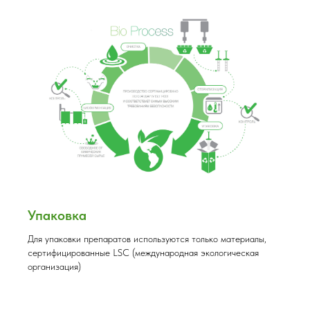
Упаковка
Для упаковки препаратов используются только материалы,
сертифицированные LSC (международная экологическая
организация)