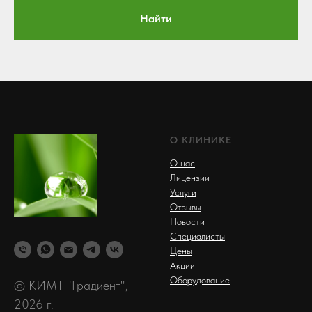
Найти
О КЛИНИКЕ
О нас
Лицензии
Услуги
Отзывы
Новости
Специалисты
Цены
Акции
Оборудование
© КИМТ "Градиент",
2026 г.