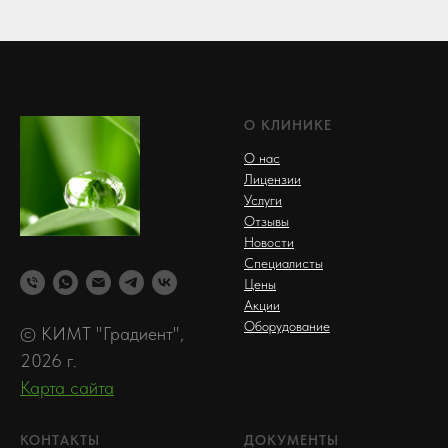
О КЛИНИКЕ
О нас
Лицензии
Услуги
Отзывы
Новости
Специалисты
Цены
Акции
Оборудование
© КИМТ "Градиент",
2026 г.
Карта сайта
КОНТАКТЫ
ДОКУМЕНТЫ